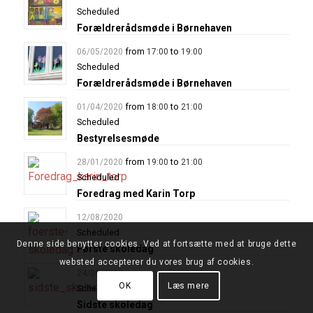
Scheduled
Forældrerådsmøde i Børnehaven
from
to
06/05/2020
17:00
19:00
Scheduled
Forældrerådsmøde i Børnehaven
from
to
01/04/2020
18:00
21:00
Scheduled
Bestyrelsesmøde
from
to
28/01/2020
19:00
21:00
Scheduled
Foredrag med Karin Torp
12/08/2020
Scheduled
Denne side benytter cookies. Ved at fortsætte med at bruge dette
Første skoledag
websted accepterer du vores brug af cookies.
24/06/2020
OK
Læs mere
Scheduled
Sidste skoledag