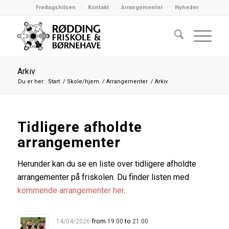
Fredagshilsen
Kontakt
Arrangementer
Nyheder
Arkiv
Du er her:
Start
/
Skole/hjem
/
Arrangementer
/
Arkiv
Tidligere afholdte
arrangementer
Herunder kan du se en liste over tidligere afholdte
arrangementer på friskolen. Du finder listen med
kommende arrangementer her
.
from
to
14/04/2026
19:00
21:00