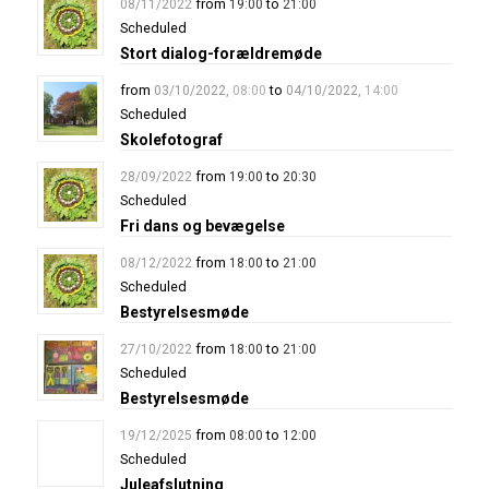
from
to
08/11/2022
19:00
21:00
Scheduled
Stort dialog-forældremøde
from
to
03/10/2022
,
08:00
04/10/2022
,
14:00
Scheduled
Skolefotograf
from
to
28/09/2022
19:00
20:30
Scheduled
Fri dans og bevægelse
from
to
08/12/2022
18:00
21:00
Scheduled
Bestyrelsesmøde
from
to
27/10/2022
18:00
21:00
Scheduled
Bestyrelsesmøde
from
to
19/12/2025
08:00
12:00
Scheduled
Juleafslutning