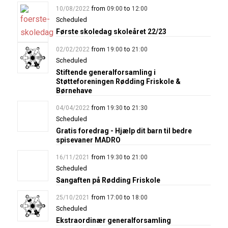
from
to
10/08/2022
09:00
12:00
Scheduled
Første skoledag skoleåret 22/23
from
to
02/02/2022
19:00
21:00
Scheduled
Stiftende generalforsamling i
Støtteforeningen Rødding Friskole &
Børnehave
from
to
04/04/2022
19:30
21:30
Scheduled
Gratis foredrag - Hjælp dit barn til bedre
spisevaner MADRO
from
to
16/11/2021
19:30
21:00
Scheduled
Sangaften på Rødding Friskole
from
to
25/10/2021
17:00
18:00
Scheduled
Ekstraordinær generalforsamling