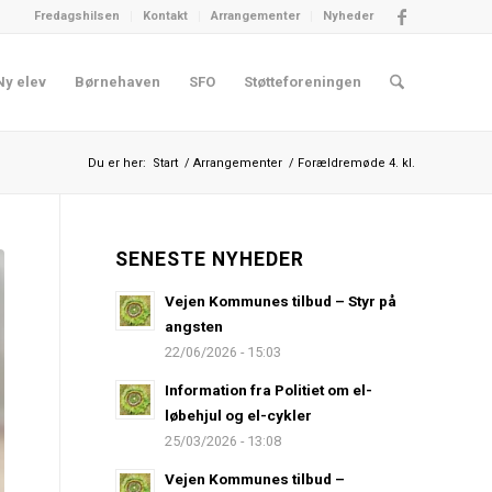
Fredagshilsen
Kontakt
Arrangementer
Nyheder
Ny elev
Børnehaven
SFO
Støtteforeningen
Du er her:
Start
/
Arrangementer
/
Forældremøde 4. kl.
SENESTE NYHEDER
Vejen Kommunes tilbud – Styr på
angsten
22/06/2026 - 15:03
Information fra Politiet om el-
løbehjul og el-cykler
25/03/2026 - 13:08
Vejen Kommunes tilbud –