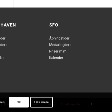
EHAVEN
SFO
ider
Åbningstider
dere
Medarbejdere
Priser m.m.
lse
Kalender
ies.
OK
Læs mere
Fredagshilsen
Nyheder
Cookies
Privatlivspolitik