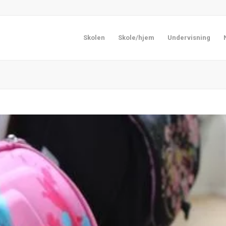
Skolen
Skole/hjem
Undervisning