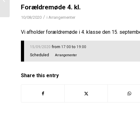
Forældremøde 4. kl.
/
10/08/2020
i
Arrangementer
Vi afholder forældremøde i 4. klasse den 15. september
from
to
15/09/2020
17:00
19:00
Scheduled
Arrangementer
Share this entry