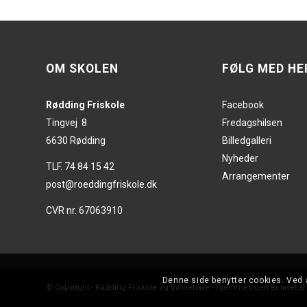
OM SKOLEN
FØLG MED HE
Rødding Friskole
Facebook
Tingvej 8
Fredagshilsen
6630 Rødding
Billedgalleri
Nyheder
TLF. 74 84 15 42
Arrangementer
post@roeddingfriskole.dk
CVR nr. 67063910
Denne side benytter cookies. Ved 
© Copyright - Rødding Friskole og Børnehave - Hjemmesiden er lavet a