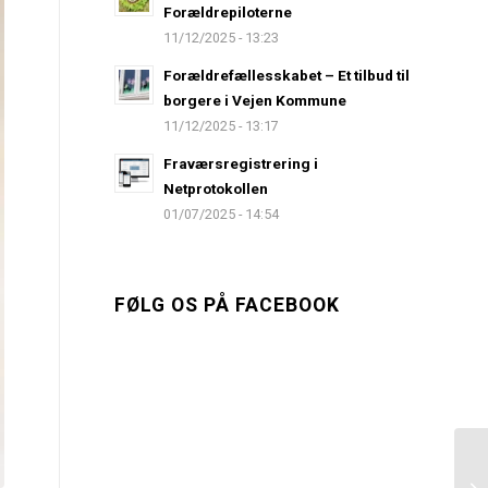
Forældrepiloterne
11/12/2025 - 13:23
Forældrefællesskabet – Et tilbud til
borgere i Vejen Kommune
11/12/2025 - 13:17
Fraværsregistrering i
Netprotokollen
01/07/2025 - 14:54
FØLG OS PÅ FACEBOOK