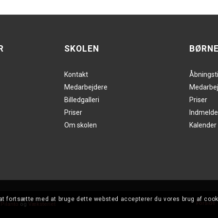
R
SKOLEN
BØRN
Kontakt
Åbningst
Medarbejdere
Medarbej
Billedgalleri
Priser
Priser
Indmelde
Om skolen
Kalender
at fortsætte med at bruge dette websted accepterer du vores brug af cook
Forside
f
Pilanto
og
Væksteriet