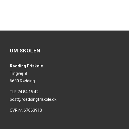
OM SKOLEN
Rødding Friskole
Tingvej 8
6630 Rødding
TLF. 74 84 15 42
post@roeddingfriskole.dk
CVR nr. 67063910