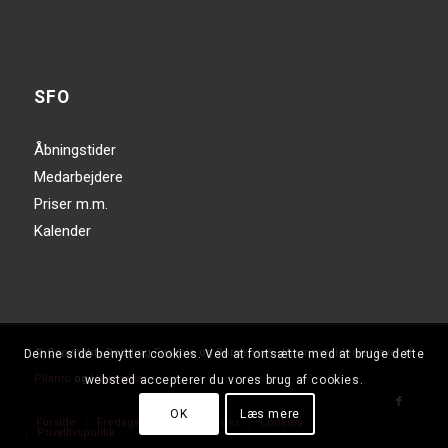
SFO
Åbningstider
Medarbejdere
Priser m.m.
Kalender
© Copyright - Rødding Friskole og Børnehave - Hjemmesiden er lavet af
Denne side benytter cookies. Ved at fortsætte med at bruge dette
Pilanto
og
Væksteriet
websted accepterer du vores brug af cookies.
OK
Læs mere
Forside
Fredagshilsen
Nyheder
Cookies
Privatlivspolitik