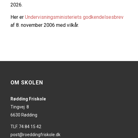
2026.
Her er
Undervisningsministeriets godkendelsesbrev
af 8. november 2006 med vilkår.
OM SKOLEN
Rødding Friskole
Tingvej 8
6630 Rødding
TLF. 74 84 15 42
post@roeddingfriskole.dk