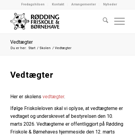
Fredagshilsen
Kontakt
Arrangementer
Nyheder
Vedtægter
Du er her:
Start
/
Skolen
/
Vedtægter
Vedtægter
Her er skolens
vedtægter
.
Ifølge Friskoleloven skal vi oplyse, at vedtægterne er
vedtaget og underskrevet af bestyrelsen den 10.
marts 2026. Vedtægterne er offentliggjort på Rødding
Friskole & Børnehaves hjemmeside den 12. marts