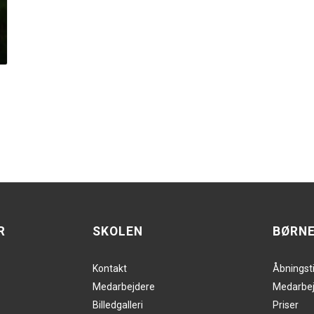
R
SKOLEN
BØRN
Kontakt
Åbningst
Medarbejdere
Medarbej
Billedgalleri
Priser