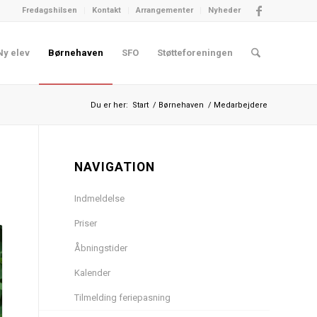
Fredagshilsen
Kontakt
Arrangementer
Nyheder
Ny elev
Børnehaven
SFO
Støtteforeningen
Du er her:
Start
/
Børnehaven
/
Medarbejdere
NAVIGATION
Indmeldelse
Priser
Åbningstider
Kalender
Tilmelding feriepasning