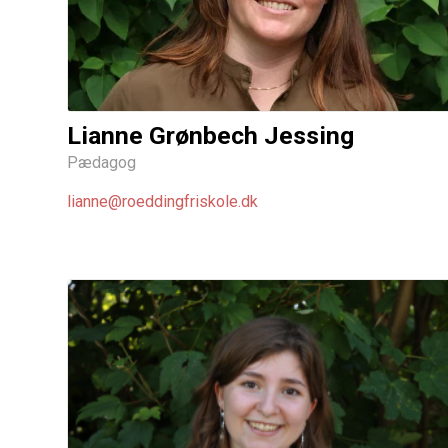
Lianne Grønbech Jessing
Pædagog
lianne@roeddingfriskole.dk