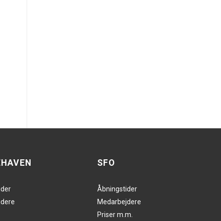
EHAVEN
SFO
ider
Åbningstider
dere
Medarbejdere
Priser m.m.