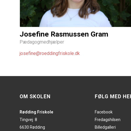
Josefine Rasmussen Gram
Pædagogmedhjælper
josefine@roeddingfriskole.dk
OM SKOLEN
FØLG MED HE
Rødding Friskole
Facebook
Tingvej 8
Fredagshilsen
6630 Rødding
Billedgalleri