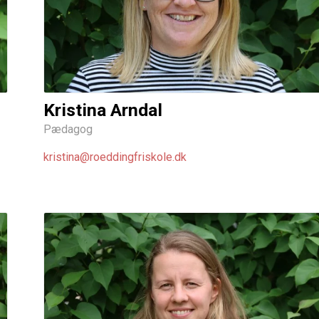
Kristina Arndal
Pædagog
kristina@roeddingfriskole.dk