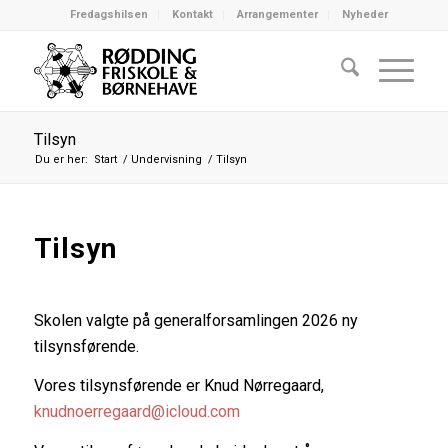
Fredagshilsen
Kontakt
Arrangementer
Nyheder
Tilsyn
Du er her:
Start
/
Undervisning
/
Tilsyn
Tilsyn
Skolen valgte på generalforsamlingen 2026 ny
tilsynsførende.
Vores tilsynsførende er Knud Nørregaard,
knudnoerregaard@icloud.com