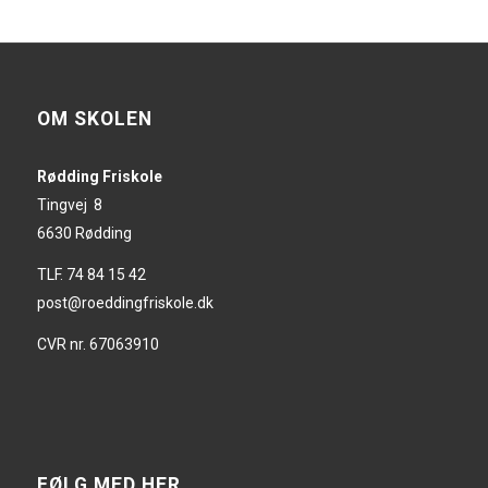
OM SKOLEN
Rødding Friskole
Tingvej 8
6630 Rødding
TLF. 74 84 15 42
post@roeddingfriskole.dk
CVR nr. 67063910
FØLG MED HER