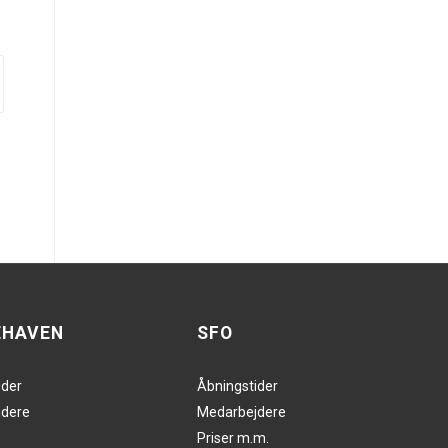
EHAVEN
SFO
ider
Åbningstider
dere
Medarbejdere
Priser m.m.