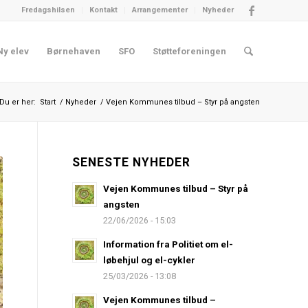
Fredagshilsen
Kontakt
Arrangementer
Nyheder
Ny elev
Børnehaven
SFO
Støtteforeningen
Du er her:
Start
/
Nyheder
/
Vejen Kommunes tilbud – Styr på angsten
SENESTE NYHEDER
Vejen Kommunes tilbud – Styr på
angsten
22/06/2026 - 15:03
Information fra Politiet om el-
løbehjul og el-cykler
25/03/2026 - 13:08
Vejen Kommunes tilbud –