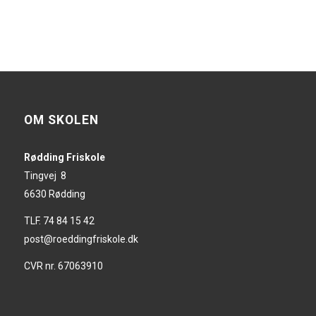
OM SKOLEN
Rødding Friskole
Tingvej 8
6630 Rødding
TLF. 74 84 15 42
post@roeddingfriskole.dk
CVR nr. 67063910