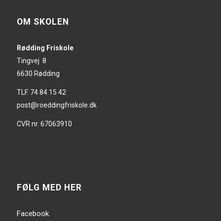
OM SKOLEN
Rødding Friskole
Tingvej 8
6630 Rødding
TLF. 74 84 15 42
post@roeddingfriskole.dk
CVR nr. 67063910
FØLG MED HER
Facebook