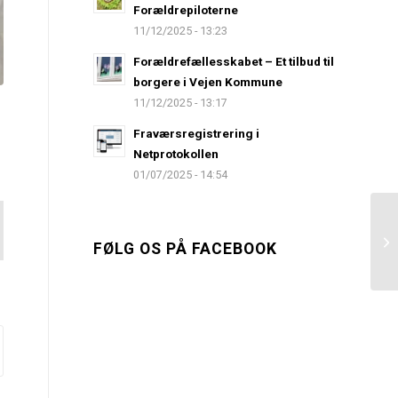
Forældrepiloterne
11/12/2025 - 13:23
Forældrefællesskabet – Et tilbud til
borgere i Vejen Kommune
11/12/2025 - 13:17
Fraværsregistrering i
Netprotokollen
01/07/2025 - 14:54
FØLG OS PÅ FACEBOOK