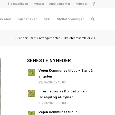
Fredagshilsen
Kontakt
Arrangementer
Nyheder
Ny elev
Børnehaven
SFO
Støtteforeningen
Du er her:
Start
/
Arrangementer
/
Skolehjemsamtaler 2. kl.
SENESTE NYHEDER
Vejen Kommunes tilbud – Styr på
angsten
22/06/2026 - 15:03
Information fra Politiet om el-
løbehjul og el-cykler
25/03/2026 - 13:08
Vejen Kommunes tilbud –