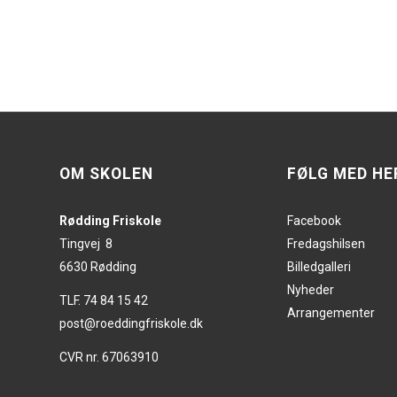
OM SKOLEN
FØLG MED HE
Rødding Friskole
Facebook
Tingvej 8
Fredagshilsen
6630 Rødding
Billedgalleri
Nyheder
TLF. 74 84 15 42
Arrangementer
post@roeddingfriskole.dk
CVR nr. 67063910