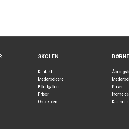
R
SKOLEN
BØRN
Kontakt
Åbningst
Medarbejdere
Medarbej
Billedgalleri
Priser
Priser
Indmelde
Om skolen
Kalender