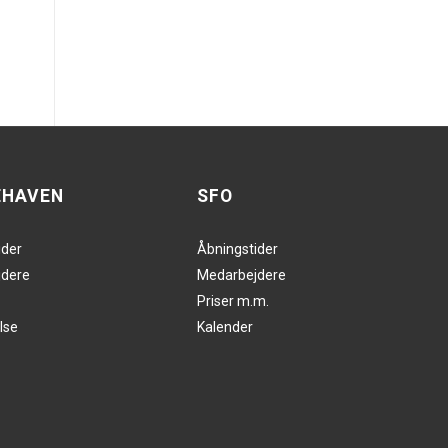
EHAVEN
SFO
ider
Åbningstider
dere
Medarbejdere
Priser m.m.
lse
Kalender