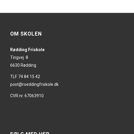
OM SKOLEN
Rødding Friskole
Tingvej 8
6630 Rødding
TLF. 74 84 15 42
post@roeddingfriskole.dk
CVR nr. 67063910