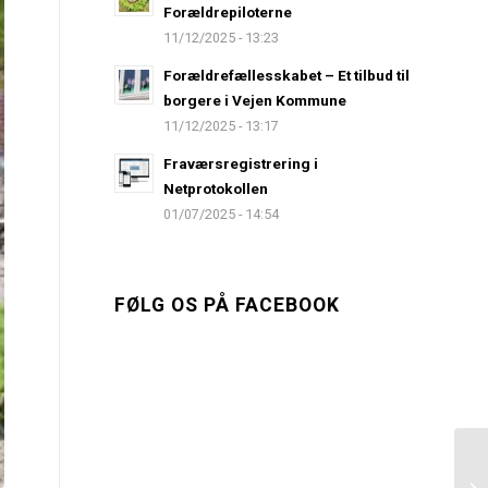
Forældrepiloterne
11/12/2025 - 13:23
Forældrefællesskabet – Et tilbud til
borgere i Vejen Kommune
11/12/2025 - 13:17
Fraværsregistrering i
Netprotokollen
01/07/2025 - 14:54
FØLG OS PÅ FACEBOOK