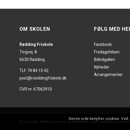
OM SKOLEN
FØLG MED HE
Rødding Friskole
Facebook
Tingvej 8
Fredagshilsen
6630 Rødding
Billedgalleri
Nyheder
TLF. 74 84 15 42
Arrangementer
post@roeddingfriskole.dk
CVR nr. 67063910
Denne side benytter cookies. Ved 
© Copyright - Rødding Friskole og Børnehave - Hjemmesiden er lavet a