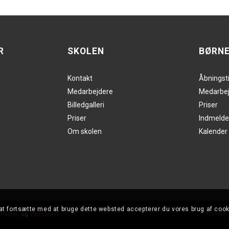
R
SKOLEN
BØRN
Kontakt
Åbningst
Medarbejdere
Medarbej
Billedgalleri
Priser
Priser
Indmelde
Om skolen
Kalender
at fortsætte med at bruge dette websted accepterer du vores brug af cook
Forside
f
Pilanto
og
Væksteriet