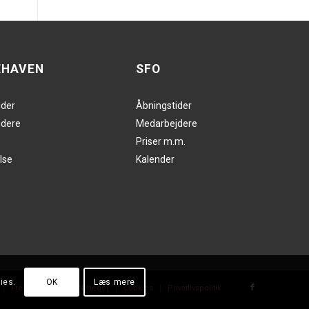
EHAVEN
SFO
ider
Åbningstider
dere
Medarbejdere
Priser m.m.
lse
Kalender
ies.
OK
Læs mere
Fredagshilsen
Nyheder
Cookies
Privatlivspolitik