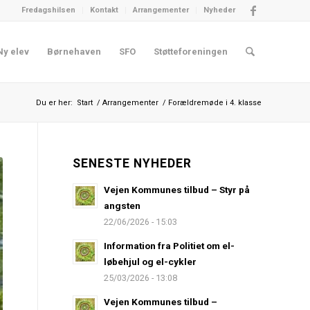
Fredagshilsen
Kontakt
Arrangementer
Nyheder
Ny elev
Børnehaven
SFO
Støtteforeningen
Du er her:
Start
/
Arrangementer
/
Forældremøde i 4. klasse
SENESTE NYHEDER
Vejen Kommunes tilbud – Styr på
angsten
22/06/2026 - 15:03
Information fra Politiet om el-
løbehjul og el-cykler
25/03/2026 - 13:08
Vejen Kommunes tilbud –