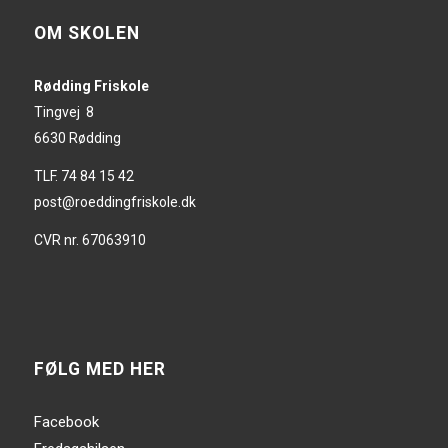
OM SKOLEN
Rødding Friskole
Tingvej 8
6630 Rødding
TLF. 74 84 15 42
post@roeddingfriskole.dk
CVR nr. 67063910
FØLG MED HER
Facebook