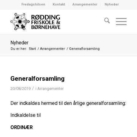
Fredagshilsen
Kontakt
Arrangementer
Nyheder
Nyheder
Du er her:
Start
/
Arrangementer
/
Generalforsamling
Generalforsamling
/
20/08/2019
i
Arrangementer
Der indkaldes hermed til den årlige generalforsamling:
Indkaldelse til
ORDINÆR