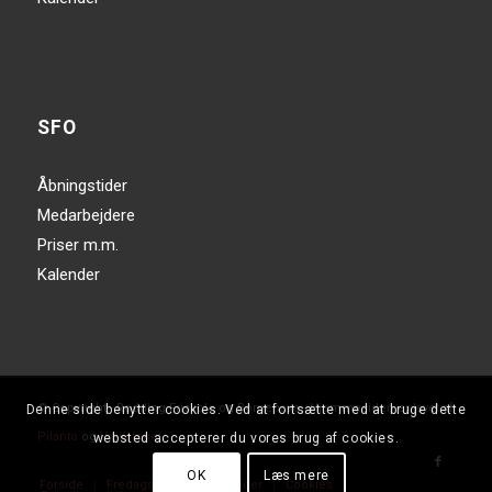
SFO
Åbningstider
Medarbejdere
Priser m.m.
Kalender
© Copyright - Rødding Friskole og Børnehave - Hjemmesiden er lavet af
Denne side benytter cookies. Ved at fortsætte med at bruge dette
Pilanto
og
Væksteriet
websted accepterer du vores brug af cookies.
OK
Læs mere
Forside
Fredagshilsen
Nyheder
Cookies