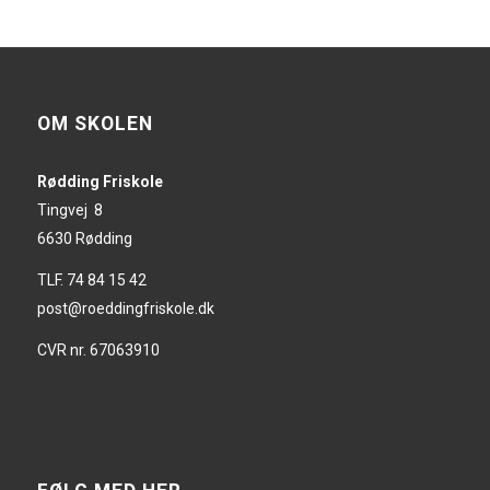
OM SKOLEN
Rødding Friskole
Tingvej 8
6630 Rødding
TLF. 74 84 15 42
post@roeddingfriskole.dk
CVR nr. 67063910