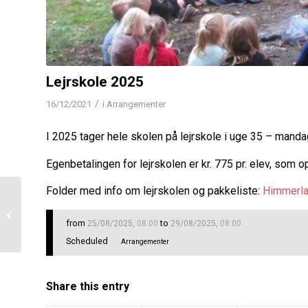
Lejrskole 2025
/
16/12/2021
i
Arrangementer
I 2025 tager hele skolen på lejrskole i uge 35 – manda
Egenbetalingen for lejrskolen er kr. 775 pr. elev, 
Folder med info om lejrskolen og pakkeliste:
Himmerla
Første skoledag
skoleåret 22/23
from
to
25/08/2025
,
08:00
29/08/2025
,
08:00
Scheduled
Arrangementer
Share this entry