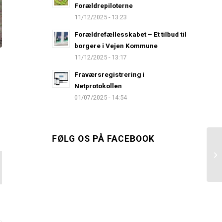
Forældrepiloterne
11/12/2025 - 13:23
Forældrefællesskabet – Et tilbud til
borgere i Vejen Kommune
11/12/2025 - 13:17
Fraværsregistrering i
Netprotokollen
01/07/2025 - 14:54
FØLG OS PÅ FACEBOOK