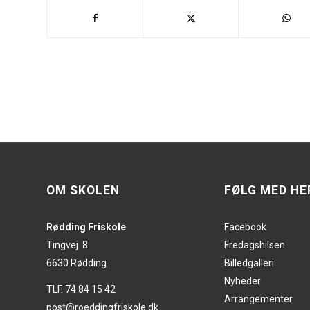
OM SKOLEN
FØLG MED HE
Rødding Friskole
Facebook
Tingvej 8
Fredagshilsen
6630 Rødding
Billedgalleri
Nyheder
TLF. 74 84 15 42
Arrangementer
post@roeddingfriskole.dk