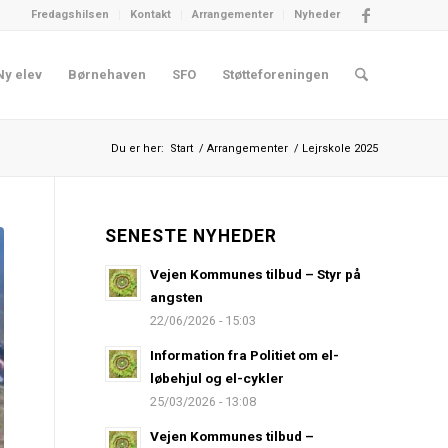
Fredagshilsen
Kontakt
Arrangementer
Nyheder
Ny elev
Børnehaven
SFO
Støtteforeningen
Du er her:
Start
/
Arrangementer
/
Lejrskole 2025
SENESTE NYHEDER
Vejen Kommunes tilbud – Styr på
angsten
22/06/2026 - 15:03
Information fra Politiet om el-
løbehjul og el-cykler
25/03/2026 - 13:08
Vejen Kommunes tilbud –