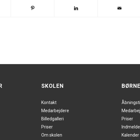
R
SKOLEN
BØRN
Kontakt
Åbningst
Medarbejdere
Medarbej
Billedgalleri
Priser
Priser
Indmelde
Om skolen
Kalender