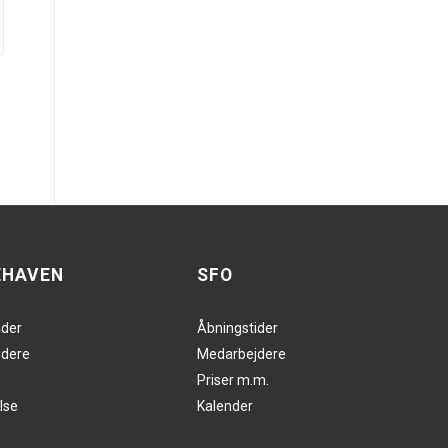
EHAVEN
SFO
ider
Åbningstider
dere
Medarbejdere
Priser m.m.
lse
Kalender