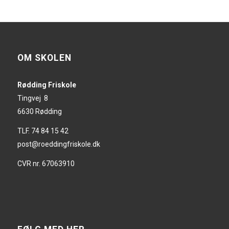
OM SKOLEN
Rødding Friskole
Tingvej 8
6630 Rødding
TLF. 74 84 15 42
post@roeddingfriskole.dk
CVR nr. 67063910